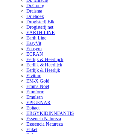
Dr. Miracle
Dr.Goerg
Draisma
Driehoek
Drogisterij Bik
Drogisterij.net
EARTH LINE
Earth Line
EasyVit
Ecosym
ECRAN
Eerlijk & Heerliijck
Eerlijk & Heerlijck
Eerlijk & Heerlijk
Elvitum
EM-X Gold
Emma Noel
Emoform
Emulsan
EPIGENAR
Epitact
ERGYKIDINNFANTIS
Essencia Natureza
Esssencia Natureza
Etiket