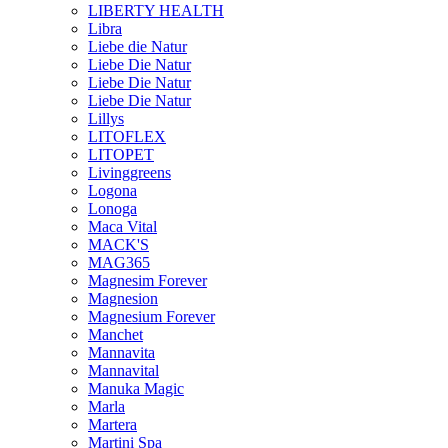
LIBERTY HEALTH
Libra
Liebe die Natur
Liebe Die Natur
Liebe Die Natur
Liebe Die Natur
Lillys
LITOFLEX
LITOPET
Livinggreens
Logona
Lonoga
Maca Vital
MACK'S
MAG365
Magnesim Forever
Magnesion
Magnesium Forever
Manchet
Mannavita
Mannavital
Manuka Magic
Marla
Martera
Martini Spa