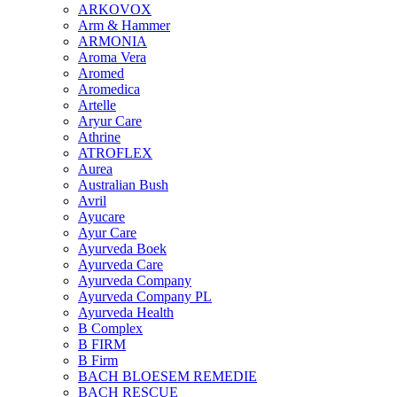
ARKOVOX
Arm & Hammer
ARMONIA
Aroma Vera
Aromed
Aromedica
Artelle
Aryur Care
Athrine
ATROFLEX
Aurea
Australian Bush
Avril
Ayucare
Ayur Care
Ayurveda Boek
Ayurveda Care
Ayurveda Company
Ayurveda Company PL
Ayurveda Health
B Complex
B FIRM
B Firm
BACH BLOESEM REMEDIE
BACH RESCUE