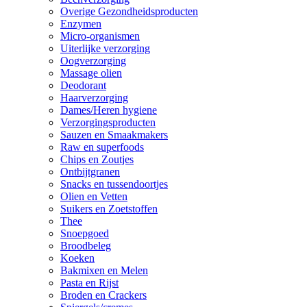
Overige Gezondheidsproducten
Enzymen
Micro-organismen
Uiterlijke verzorging
Oogverzorging
Massage olien
Deodorant
Haarverzorging
Dames/Heren hygiene
Verzorgingsproducten
Sauzen en Smaakmakers
Raw en superfoods
Chips en Zoutjes
Ontbijtgranen
Snacks en tussendoortjes
Olien en Vetten
Suikers en Zoetstoffen
Thee
Snoepgoed
Broodbeleg
Koeken
Bakmixen en Melen
Pasta en Rijst
Broden en Crackers