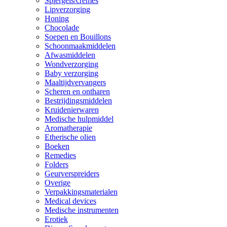
Spiergels/cremes
Lipverzorging
Honing
Chocolade
Soepen en Bouillons
Schoonmaakmiddelen
Afwasmiddelen
Wondverzorging
Baby verzorging
Maaltijdvervangers
Scheren en ontharen
Bestrijdingsmiddelen
Kruidenierwaren
Medische hulpmiddel
Aromatherapie
Etherische olien
Boeken
Remedies
Folders
Geurverspreiders
Overige
Verpakkingsmaterialen
Medical devices
Medische instrumenten
Erotiek