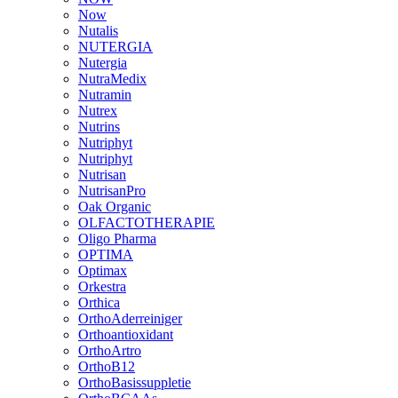
Now
Nutalis
NUTERGIA
Nutergia
NutraMedix
Nutramin
Nutrex
Nutrins
Nutriphyt
Nutriphyt
Nutrisan
NutrisanPro
Oak Organic
OLFACTOTHERAPIE
Oligo Pharma
OPTIMA
Optimax
Orkestra
Orthica
OrthoAderreiniger
Orthoantioxidant
OrthoArtro
OrthoB12
OrthoBasissuppletie