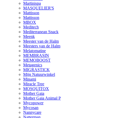
Martinispa
MASQUELIER'S
Mattisson
Mattisson
MBOX
Meditech
Mediterranean Snack
Meenk
Meester van de Halm
Meesters van de Halm
Melatomatine
MEMBRASIN
MEMOBOOST
Metagenics
MIGRASTICK
Mijn Natuurwinkel
Minami
Miracle Tree
MOSQUITOX
Mother Gaia
Mother Gaia Animal P
Mycopower
Mycosan
Nannycare
Natterman