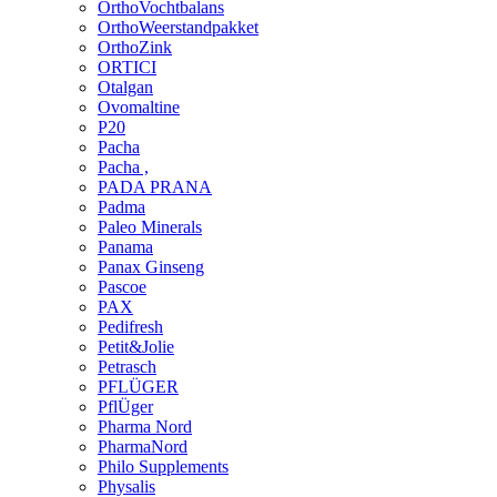
OrthoVochtbalans
OrthoWeerstandpakket
OrthoZink
ORTICI
Otalgan
Ovomaltine
P20
Pacha
Pacha ,
PADA PRANA
Padma
Paleo Minerals
Panama
Panax Ginseng
Pascoe
PAX
Pedifresh
Petit&Jolie
Petrasch
PFLÜGER
PflÜger
Pharma Nord
PharmaNord
Philo Supplements
Physalis