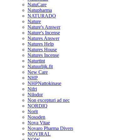
NatuCare
Natupharma
NATURADO
Nature
Nature's Answer
Nature's Incense
Natures Answer
Natures Help
Natures House
Natures Incense
Naturtint
Natuurlijk.fit
New Care
NHP
NHPNattokinase
Nifri
Nilodor
Non excepturi ad nec
NORDIQ
Norit
Nosoden
Nova Vitae
Novaro Pharma Divers
NOVIRAL
NOW