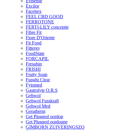
Evisense
Excilor
Facetrex
FEEL CBD GOOD
FERROTONE
FERTI-LILY conceptie
Fibre Fit
Fiore D'Oriente
Fit Food
Fittergy
FoodState
FORCAPIL
Fresubin
FRISHI
Fruity Soap
Funghi Clear
Fytomed
Gastrolyte O.R.S
Gehwol
Gehwol Fusskraft
Gehwol Med
Geratherm
Get Plugged oordop
Get Plugged oordoppe
GIMBORN ZUIVERINGSZO