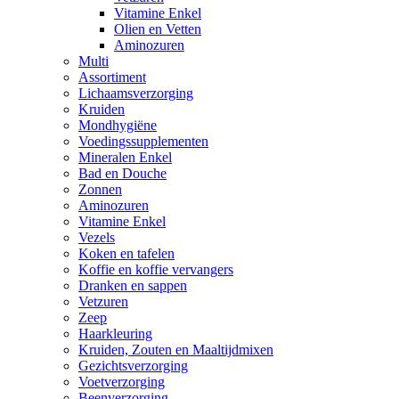
Vitamine Enkel
Olien en Vetten
Aminozuren
Multi
Assortiment
Lichaamsverzorging
Kruiden
Mondhygiëne
Voedingssupplementen
Mineralen Enkel
Bad en Douche
Zonnen
Aminozuren
Vitamine Enkel
Vezels
Koken en tafelen
Koffie en koffie vervangers
Dranken en sappen
Vetzuren
Zeep
Haarkleuring
Kruiden, Zouten en Maaltijdmixen
Gezichtsverzorging
Voetverzorging
Beenverzorging