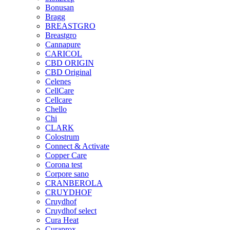
Bonusan
Bragg
BREASTGRO
Breastgro
Cannapure
CARICOL
CBD ORIGIN
CBD Original
Celenes
CellCare
Cellcare
Chello
Chi
CLARK
Colostrum
Connect & Activate
Copper Care
Corona test
Corpore sano
CRANBEROLA
CRUYDHOF
Cruydhof
Cruydhof select
Cura Heat
Curaprox