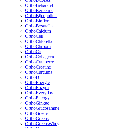
OrthoBCAAs
OrthoBehandel
OrthoBerberine
OrthoBijenpollen
OrthoBioflora
OrthoBoswellia
OrthoCalcium
OrthoCell
OrthoChlorella
OrthoChroom
OrthoCo
OrthoCollageen
OrthoCranberry
OrthoCreatine
OrthoCurcuma
OrthoD
OrthoEnergie
OrthoEnzym
OrthoEveryday
OrthoFittergy
OrthoGinkgo
OrthoGlucosamine
OrthoGoede
OrthoGreens
OrthoGreensWhey