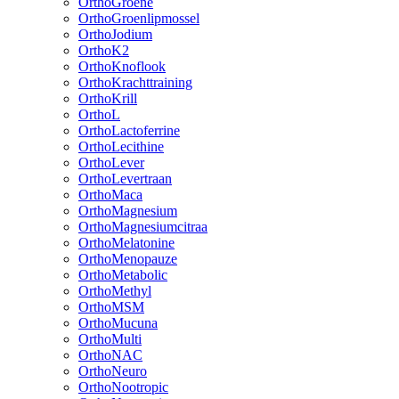
OrthoGroene
OrthoGroenlipmossel
OrthoJodium
OrthoK2
OrthoKnoflook
OrthoKrachttraining
OrthoKrill
OrthoL
OrthoLactoferrine
OrthoLecithine
OrthoLever
OrthoLevertraan
OrthoMaca
OrthoMagnesium
OrthoMagnesiumcitraa
OrthoMelatonine
OrthoMenopauze
OrthoMetabolic
OrthoMethyl
OrthoMSM
OrthoMucuna
OrthoMulti
OrthoNAC
OrthoNeuro
OrthoNootropic