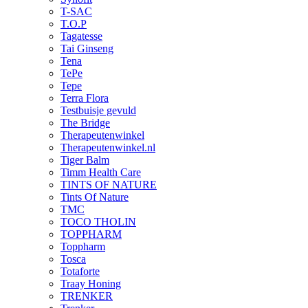
T-SAC
T.O.P
Tagatesse
Tai Ginseng
Tena
TePe
Tepe
Terra Flora
Testbuisje gevuld
The Bridge
Therapeutenwinkel
Therapeutenwinkel.nl
Tiger Balm
Timm Health Care
TINTS OF NATURE
Tints Of Nature
TMC
TOCO THOLIN
TOPPHARM
Toppharm
Tosca
Totaforte
Traay Honing
TRENKER