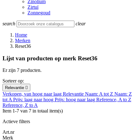
Zinolium
Zirtuï
Zonnegoud
search
clear
Home
Merken
Reset36
Lijst van producten op merk Reset36
Er zijn 7 producten.
Sorteer op:
Relevantie

Verkopen, van hoog naar laag
Relevantie
Naam: A tot Z
Naam: Z
tot A
Prijs: laag naar hoog
Prijs: hoog naar laag
Reference, A to Z
Reference, Z to A
Item 1-7 van 7 in totaal item(s)
Actieve filters
Art.nr
Merk