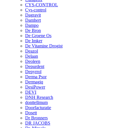
CYS-CONTROL
Cys-control
Dagravit
Damhert
Dampo
De Bron
De Groene Os
De Imker
De Vitamine Drogist
Deazol
Delaan
Deoleen
Depurdent
Depyrrol
Derma Psor
Dermagiq
DesiPower
DEVI
DNH Research
donttellmum
Doorfacturatie
Dosett
Dr Bronners
DR JACOBS