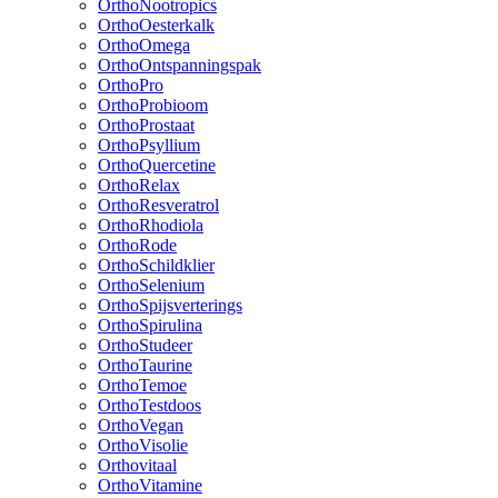
OrthoNootropics
OrthoOesterkalk
OrthoOmega
OrthoOntspanningspak
OrthoPro
OrthoProbioom
OrthoProstaat
OrthoPsyllium
OrthoQuercetine
OrthoRelax
OrthoResveratrol
OrthoRhodiola
OrthoRode
OrthoSchildklier
OrthoSelenium
OrthoSpijsverterings
OrthoSpirulina
OrthoStudeer
OrthoTaurine
OrthoTemoe
OrthoTestdoos
OrthoVegan
OrthoVisolie
Orthovitaal
OrthoVitamine