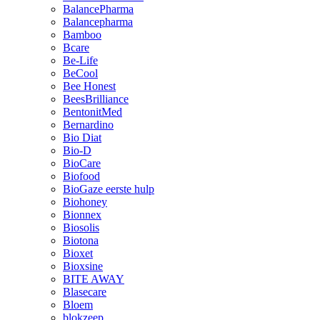
BalancePharma
Balancepharma
Bamboo
Bcare
Be-Life
BeCool
Bee Honest
BeesBrilliance
BentonitMed
Bernardino
Bio Diat
Bio-D
BioCare
Biofood
BioGaze eerste hulp
Biohoney
Bionnex
Biosolis
Biotona
Bioxet
Bioxsine
BITE AWAY
Blasecare
Bloem
blokzeep