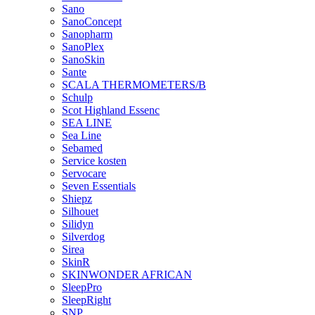
Sano
SanoConcept
Sanopharm
SanoPlex
SanoSkin
Sante
SCALA THERMOMETERS/B
Schulp
Scot Highland Essenc
SEA LINE
Sea Line
Sebamed
Service kosten
Servocare
Seven Essentials
Shiepz
Silhouet
Silidyn
Silverdog
Sirea
SkinR
SKINWONDER AFRICAN
SleepPro
SleepRight
SNP