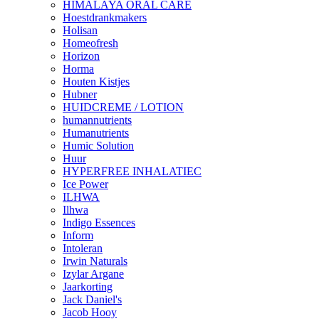
HIMALAYA ORAL CARE
Hoestdrankmakers
Holisan
Homeofresh
Horizon
Horma
Houten Kistjes
Hubner
HUIDCREME / LOTION
humannutrients
Humanutrients
Humic Solution
Huur
HYPERFREE INHALATIEC
Ice Power
ILHWA
Ilhwa
Indigo Essences
Inform
Intoleran
Irwin Naturals
Izylar Argane
Jaarkorting
Jack Daniel's
Jacob Hooy