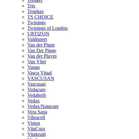
Trenker
Trix
Trophax
TS CHOICE
Twinings
Twinings of London
URTIZON
Valdispert
Van der Pigge
Van Der Pigge
Van der Pluym
Van Vliet
Vanan
Vascu Vitaal
VASCUSAN
Vascusan
Vedacure
Vedaherb
Vedax
Vedax/Natucare
Vera Sana
Vibracell
Vision
VitaCura
Vitakruid