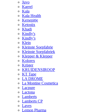
Juvo
Kaerel
Kala
Kala Health
Kersepitje
Ketostix
Khadi
Kindly's
Kindly’s
Klein
Kleinste Soepfabrie
Kleinste Soepfabriek
Klepper & Klepper
Kolorex
Krüger
KRUIDENSIROOP
KT Tape
LA DROME
La Montine Cosmetica
Lacpure
Lactona
Lamberts
Lamberts CP
Laves
Lemon Pharma