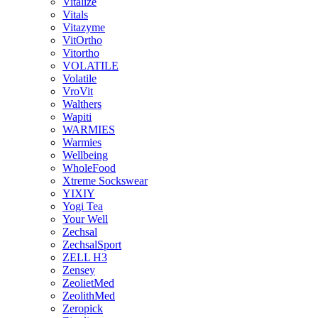
Vitalize
Vitals
Vitazyme
VitOrtho
Vitortho
VOLATILE
Volatile
VroVit
Walthers
Wapiti
WARMIES
Warmies
Wellbeing
WholeFood
Xtreme Sockswear
YIXIY
Yogi Tea
Your Well
Zechsal
ZechsalSport
ZELL H3
Zensey
ZeolietMed
ZeolithMed
Zeropick