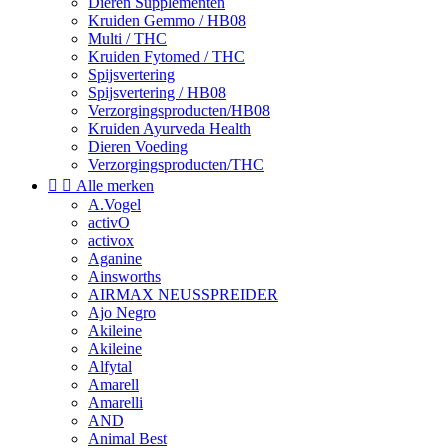
Dieren Supplementen
Kruiden Gemmo / HB08
Multi / THC
Kruiden Fytomed / THC
Spijsvertering
Spijsvertering / HB08
Verzorgingsproducten/HB08
Kruiden Ayurveda Health
Dieren Voeding
Verzorgingsproducten/THC


Alle merken
A.Vogel
activO
activox
Aganine
Ainsworths
AIRMAX NEUSSPREIDER
Ajo Negro
Akileine
Akileine
Alfytal
Amarell
Amarelli
AND
Animal Best