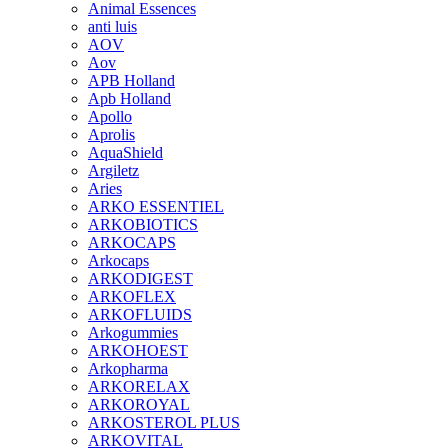
Animal Essences
anti luis
AOV
Aov
APB Holland
Apb Holland
Apollo
Aprolis
AquaShield
Argiletz
Aries
ARKO ESSENTIEL
ARKOBIOTICS
ARKOCAPS
Arkocaps
ARKODIGEST
ARKOFLEX
ARKOFLUIDS
Arkogummies
ARKOHOEST
Arkopharma
ARKORELAX
ARKOROYAL
ARKOSTEROL PLUS
ARKOVITAL