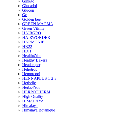
Ginkgo
Glucadol
Glucon
Go
Golden bee
GREEN MAGMA
Green Vitality
HAIRGRO
HAIRWONDER
HARMONIE
HB22
HDH
Health4You
Healthy Bakers
Heatkeeper
Heliotrop
Hemorcool
HENNAPLUS 1-2-3
Herbelle
Herbs4You
HERPOTHERM
High Quality
HIMALAYA
Himalaya
Himalaya Botanique