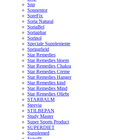
Snp
Sonnentor
SoreFix
Soria Natural
SoriaBel
Soriaphar
Sorinol
Speciale Supplemente
Springfield
Star Remedies
Star Remedies bloem
Star Remedies Chakra
Star Remedies Creme
Star Remedies Hanger
Star Remedies kind
Star Remedies Mind
Star Remedies Oliebr
STARBALM
Steevia
STILBEPAN
Study Master
Super Sports Product
SUPERDIET
Supplemed
Synofit