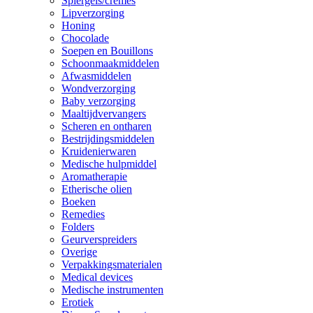
Spiergels/cremes
Lipverzorging
Honing
Chocolade
Soepen en Bouillons
Schoonmaakmiddelen
Afwasmiddelen
Wondverzorging
Baby verzorging
Maaltijdvervangers
Scheren en ontharen
Bestrijdingsmiddelen
Kruidenierwaren
Medische hulpmiddel
Aromatherapie
Etherische olien
Boeken
Remedies
Folders
Geurverspreiders
Overige
Verpakkingsmaterialen
Medical devices
Medische instrumenten
Erotiek