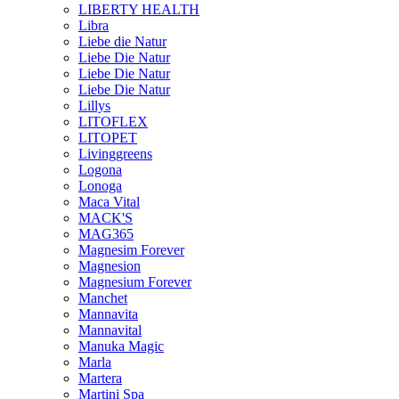
LIBERTY HEALTH
Libra
Liebe die Natur
Liebe Die Natur
Liebe Die Natur
Liebe Die Natur
Lillys
LITOFLEX
LITOPET
Livinggreens
Logona
Lonoga
Maca Vital
MACK'S
MAG365
Magnesim Forever
Magnesion
Magnesium Forever
Manchet
Mannavita
Mannavital
Manuka Magic
Marla
Martera
Martini Spa