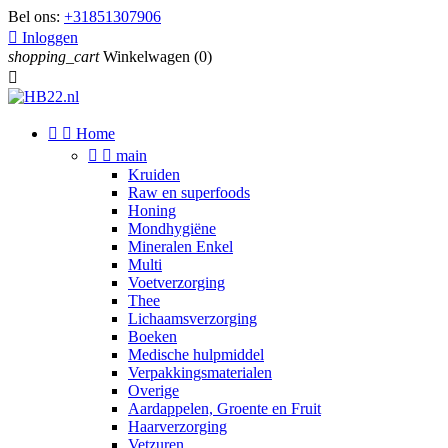
Bel ons:
+31851307906

Inloggen
shopping_cart
Winkelwagen
(0)



Home


main
Kruiden
Raw en superfoods
Honing
Mondhygiëne
Mineralen Enkel
Multi
Voetverzorging
Thee
Lichaamsverzorging
Boeken
Medische hulpmiddel
Verpakkingsmaterialen
Overige
Aardappelen, Groente en Fruit
Haarverzorging
Vetzuren