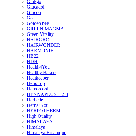
Ginkgo
Glucadol
Glucon
Go
Golden bee
GREEN MAGMA
Green Vitality
HAIRGRO
HAIRWONDER
HARMONIE
HB22
HDH
Health4You
Healthy Bakers
Heatkeeper
Heliotrop
Hemorcool
HENNAPLUS 1-2-3
Herbelle
Herbs4You
HERPOTHERM
High Quality
HIMALAYA
Himalaya
Himalaya Botanique