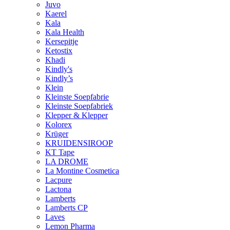
Juvo
Kaerel
Kala
Kala Health
Kersepitje
Ketostix
Khadi
Kindly's
Kindly’s
Klein
Kleinste Soepfabrie
Kleinste Soepfabriek
Klepper & Klepper
Kolorex
Krüger
KRUIDENSIROOP
KT Tape
LA DROME
La Montine Cosmetica
Lacpure
Lactona
Lamberts
Lamberts CP
Laves
Lemon Pharma