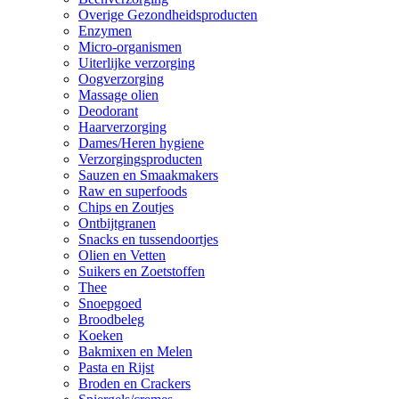
Overige Gezondheidsproducten
Enzymen
Micro-organismen
Uiterlijke verzorging
Oogverzorging
Massage olien
Deodorant
Haarverzorging
Dames/Heren hygiene
Verzorgingsproducten
Sauzen en Smaakmakers
Raw en superfoods
Chips en Zoutjes
Ontbijtgranen
Snacks en tussendoortjes
Olien en Vetten
Suikers en Zoetstoffen
Thee
Snoepgoed
Broodbeleg
Koeken
Bakmixen en Melen
Pasta en Rijst
Broden en Crackers