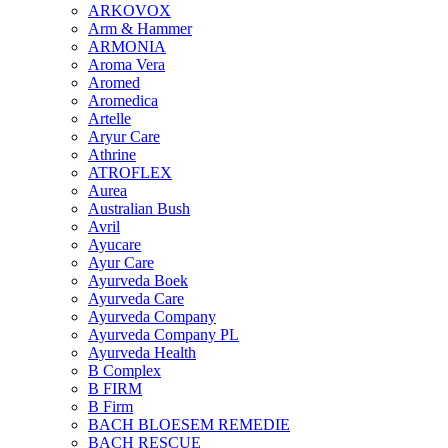
ARKOVOX
Arm & Hammer
ARMONIA
Aroma Vera
Aromed
Aromedica
Artelle
Aryur Care
Athrine
ATROFLEX
Aurea
Australian Bush
Avril
Ayucare
Ayur Care
Ayurveda Boek
Ayurveda Care
Ayurveda Company
Ayurveda Company PL
Ayurveda Health
B Complex
B FIRM
B Firm
BACH BLOESEM REMEDIE
BACH RESCUE