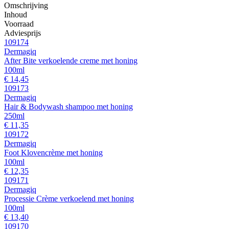
Omschrijving
Inhoud
Voorraad
Adviesprijs
109174
Dermagiq
After Bite verkoelende creme met honing
100ml
€ 14,45
109173
Dermagiq
Hair & Bodywash shampoo met honing
250ml
€ 11,35
109172
Dermagiq
Foot Klovencrème met honing
100ml
€ 12,35
109171
Dermagiq
Processie Crème verkoelend met honing
100ml
€ 13,40
109170