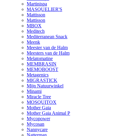
Martinispa
MASQUELIER'S
Mattisson
Mattisson
MBOX
Meditech
Mediterranean Snack
Meenk
Meester van de Halm
Meesters van de Halm
Melatomatine
MEMBRASIN
MEMOBOOST
Metagenics
MIGRASTICK
Mijn Natuurwinkel
Minami
Miracle Tree
MOSQUITOX
Mother Gaia
Mother Gaia Animal P
Mycopower
Mycosan
Nannycare
Natterman