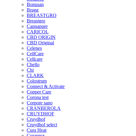
Bonusan
Bragg
BREASTGRO
Breastgro
Cannapure
CARICOL
CBD ORIGIN
CBD Original
Celenes
CellCare
Cellcare
Chello
Chi
CLARK
Colostrum
Connect & Activate
Copper Care
Corona test
Corpore sano
CRANBEROLA
CRUYDHOF
Cruydhof
Cruydhof select
Cura Heat
Curaprox