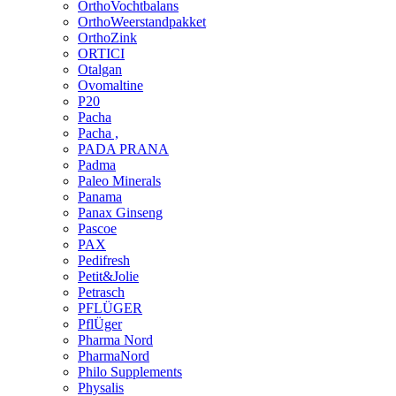
OrthoVochtbalans
OrthoWeerstandpakket
OrthoZink
ORTICI
Otalgan
Ovomaltine
P20
Pacha
Pacha ,
PADA PRANA
Padma
Paleo Minerals
Panama
Panax Ginseng
Pascoe
PAX
Pedifresh
Petit&Jolie
Petrasch
PFLÜGER
PflÜger
Pharma Nord
PharmaNord
Philo Supplements
Physalis