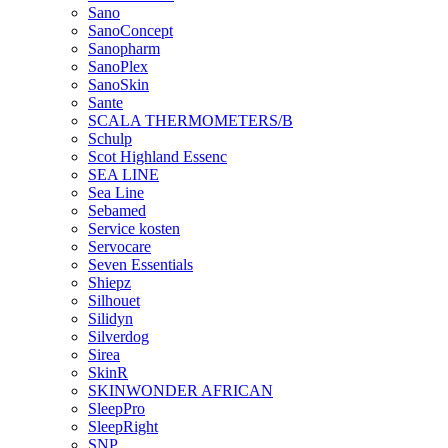
Sano
SanoConcept
Sanopharm
SanoPlex
SanoSkin
Sante
SCALA THERMOMETERS/B
Schulp
Scot Highland Essenc
SEA LINE
Sea Line
Sebamed
Service kosten
Servocare
Seven Essentials
Shiepz
Silhouet
Silidyn
Silverdog
Sirea
SkinR
SKINWONDER AFRICAN
SleepPro
SleepRight
SNP