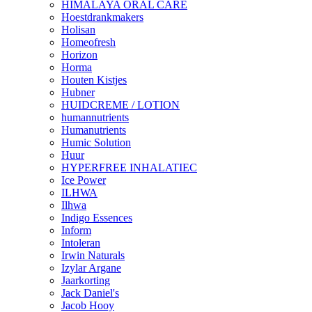
HIMALAYA ORAL CARE
Hoestdrankmakers
Holisan
Homeofresh
Horizon
Horma
Houten Kistjes
Hubner
HUIDCREME / LOTION
humannutrients
Humanutrients
Humic Solution
Huur
HYPERFREE INHALATIEC
Ice Power
ILHWA
Ilhwa
Indigo Essences
Inform
Intoleran
Irwin Naturals
Izylar Argane
Jaarkorting
Jack Daniel's
Jacob Hooy