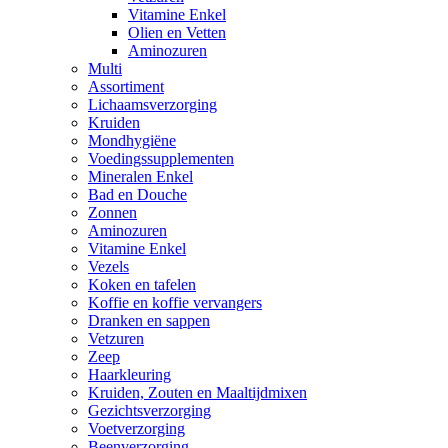
Vitamine Enkel
Olien en Vetten
Aminozuren
Multi
Assortiment
Lichaamsverzorging
Kruiden
Mondhygiëne
Voedingssupplementen
Mineralen Enkel
Bad en Douche
Zonnen
Aminozuren
Vitamine Enkel
Vezels
Koken en tafelen
Koffie en koffie vervangers
Dranken en sappen
Vetzuren
Zeep
Haarkleuring
Kruiden, Zouten en Maaltijdmixen
Gezichtsverzorging
Voetverzorging
Beenverzorging