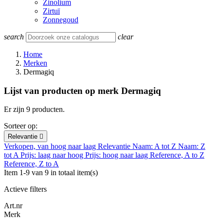
Zinolium
Zirtuï
Zonnegoud
search
clear
Home
Merken
Dermagiq
Lijst van producten op merk Dermagiq
Er zijn 9 producten.
Sorteer op:
Relevantie

Verkopen, van hoog naar laag
Relevantie
Naam: A tot Z
Naam: Z
tot A
Prijs: laag naar hoog
Prijs: hoog naar laag
Reference, A to Z
Reference, Z to A
Item 1-9 van 9 in totaal item(s)
Actieve filters
Art.nr
Merk