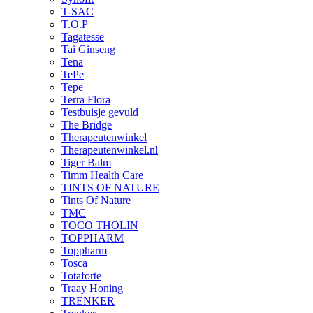
T-SAC
T.O.P
Tagatesse
Tai Ginseng
Tena
TePe
Tepe
Terra Flora
Testbuisje gevuld
The Bridge
Therapeutenwinkel
Therapeutenwinkel.nl
Tiger Balm
Timm Health Care
TINTS OF NATURE
Tints Of Nature
TMC
TOCO THOLIN
TOPPHARM
Toppharm
Tosca
Totaforte
Traay Honing
TRENKER