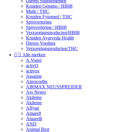
Dieren Supplementen
Kruiden Gemmo / HB08
Multi / THC
Kruiden Fytomed / THC
Spijsvertering
Spijsvertering / HB08
Verzorgingsproducten/HB08
Kruiden Ayurveda Health
Dieren Voeding
Verzorgingsproducten/THC


Alle merken
A.Vogel
activO
activox
Aganine
Ainsworths
AIRMAX NEUSSPREIDER
Ajo Negro
Akileine
Akileine
Alfytal
Amarell
Amarelli
AND
Animal Best