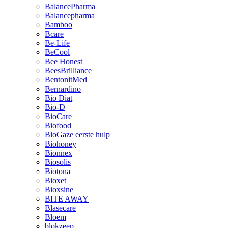
BalancePharma
Balancepharma
Bamboo
Bcare
Be-Life
BeCool
Bee Honest
BeesBrilliance
BentonitMed
Bernardino
Bio Diat
Bio-D
BioCare
Biofood
BioGaze eerste hulp
Biohoney
Bionnex
Biosolis
Biotona
Bioxet
Bioxsine
BITE AWAY
Blasecare
Bloem
blokzeep