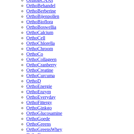
OrthoBCAAs
OrthoBehandel
OrthoBerberine
OrthoBijenpollen
OrthoBioflora
OrthoBoswellia
OrthoCalcium
OrthoCell
OrthoChlorella
OrthoChroom
OrthoCo
OrthoCollageen
OrthoCranberry
OrthoCreatine
OrthoCurcuma
OrthoD
OrthoEnergie
OrthoEnzym
OrthoEveryday
OrthoFittergy
OrthoGinkgo
OrthoGlucosamine
OrthoGoede
OrthoGreens
OrthoGreensWhey