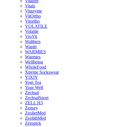
Vitalize
Vitals
Vitazyme
VitOrtho
Vitortho
VOLATILE
Volatile
VroVit
Walthers
Wapiti
WARMIES
Warmies
Wellbeing
WholeFood
Xtreme Sockswear
YIXIY
Yogi Tea
Your Well
Zechsal
ZechsalSport
ZELL H3
Zensey
ZeolietMed
ZeolithMed
Zeropick