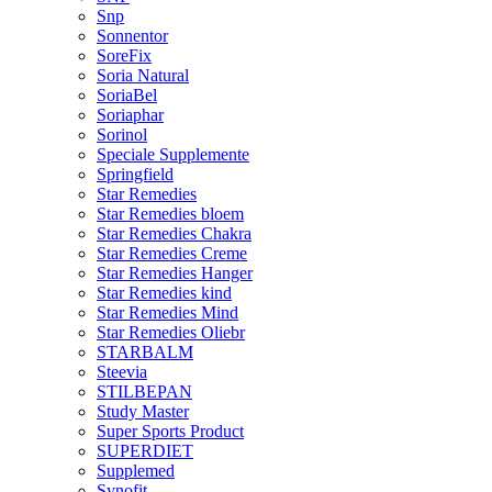
Snp
Sonnentor
SoreFix
Soria Natural
SoriaBel
Soriaphar
Sorinol
Speciale Supplemente
Springfield
Star Remedies
Star Remedies bloem
Star Remedies Chakra
Star Remedies Creme
Star Remedies Hanger
Star Remedies kind
Star Remedies Mind
Star Remedies Oliebr
STARBALM
Steevia
STILBEPAN
Study Master
Super Sports Product
SUPERDIET
Supplemed
Synofit