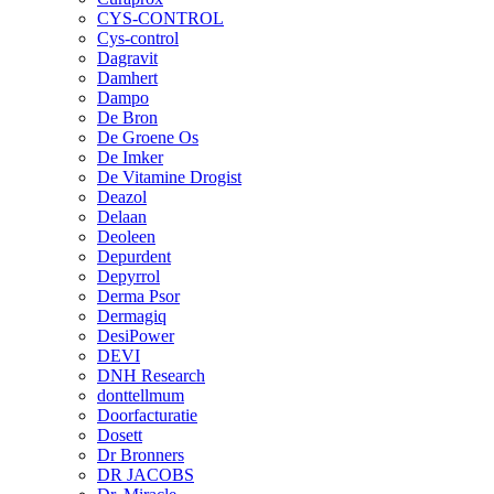
CYS-CONTROL
Cys-control
Dagravit
Damhert
Dampo
De Bron
De Groene Os
De Imker
De Vitamine Drogist
Deazol
Delaan
Deoleen
Depurdent
Depyrrol
Derma Psor
Dermagiq
DesiPower
DEVI
DNH Research
donttellmum
Doorfacturatie
Dosett
Dr Bronners
DR JACOBS