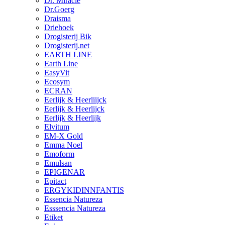
Dr. Miracle
Dr.Goerg
Draisma
Driehoek
Drogisterij Bik
Drogisterij.net
EARTH LINE
Earth Line
EasyVit
Ecosym
ECRAN
Eerlijk & Heerliijck
Eerlijk & Heerlijck
Eerlijk & Heerlijk
Elvitum
EM-X Gold
Emma Noel
Emoform
Emulsan
EPIGENAR
Epitact
ERGYKIDINNFANTIS
Essencia Natureza
Esssencia Natureza
Etiket