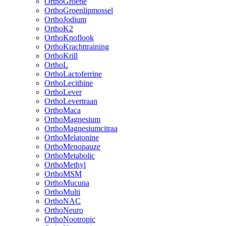
OrthoGroene
OrthoGroenlipmossel
OrthoJodium
OrthoK2
OrthoKnoflook
OrthoKrachttraining
OrthoKrill
OrthoL
OrthoLactoferrine
OrthoLecithine
OrthoLever
OrthoLevertraan
OrthoMaca
OrthoMagnesium
OrthoMagnesiumcitraa
OrthoMelatonine
OrthoMenopauze
OrthoMetabolic
OrthoMethyl
OrthoMSM
OrthoMucuna
OrthoMulti
OrthoNAC
OrthoNeuro
OrthoNootropic