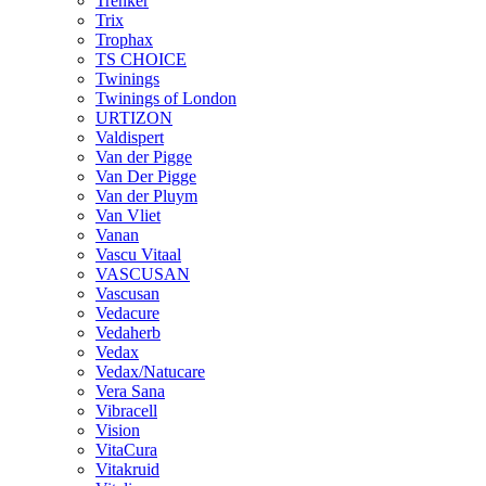
Trenker
Trix
Trophax
TS CHOICE
Twinings
Twinings of London
URTIZON
Valdispert
Van der Pigge
Van Der Pigge
Van der Pluym
Van Vliet
Vanan
Vascu Vitaal
VASCUSAN
Vascusan
Vedacure
Vedaherb
Vedax
Vedax/Natucare
Vera Sana
Vibracell
Vision
VitaCura
Vitakruid