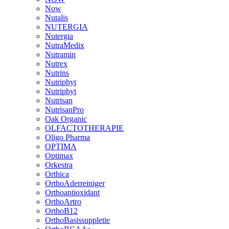
Now
Nutalis
NUTERGIA
Nutergia
NutraMedix
Nutramin
Nutrex
Nutrins
Nutriphyt
Nutriphyt
Nutrisan
NutrisanPro
Oak Organic
OLFACTOTHERAPIE
Oligo Pharma
OPTIMA
Optimax
Orkestra
Orthica
OrthoAderreiniger
Orthoantioxidant
OrthoArtro
OrthoB12
OrthoBasissuppletie