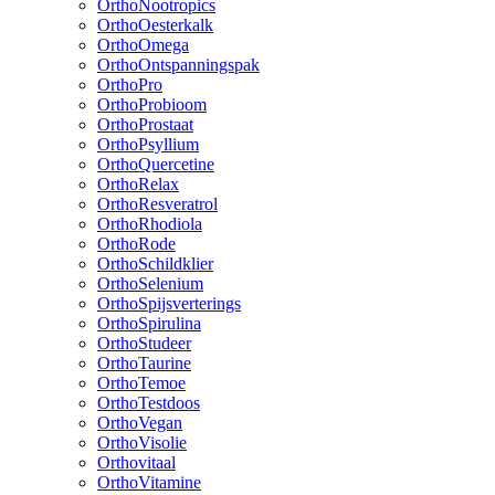
OrthoNootropics
OrthoOesterkalk
OrthoOmega
OrthoOntspanningspak
OrthoPro
OrthoProbioom
OrthoProstaat
OrthoPsyllium
OrthoQuercetine
OrthoRelax
OrthoResveratrol
OrthoRhodiola
OrthoRode
OrthoSchildklier
OrthoSelenium
OrthoSpijsverterings
OrthoSpirulina
OrthoStudeer
OrthoTaurine
OrthoTemoe
OrthoTestdoos
OrthoVegan
OrthoVisolie
Orthovitaal
OrthoVitamine