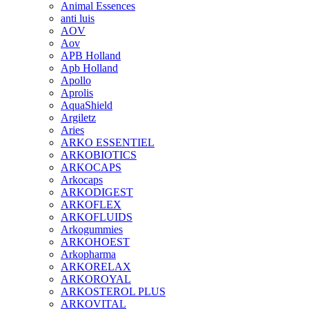
Animal Essences
anti luis
AOV
Aov
APB Holland
Apb Holland
Apollo
Aprolis
AquaShield
Argiletz
Aries
ARKO ESSENTIEL
ARKOBIOTICS
ARKOCAPS
Arkocaps
ARKODIGEST
ARKOFLEX
ARKOFLUIDS
Arkogummies
ARKOHOEST
Arkopharma
ARKORELAX
ARKOROYAL
ARKOSTEROL PLUS
ARKOVITAL