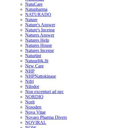
NatuCare
Natupharma
NATURADO
Nature
Nature's Answer
Nature's Incense
Natures Answer
Natures Help
Natures House
Natures Incense
Naturtint
Natuurlijk.fit
New Care
NHP
NHPNattokinase
Nifri
Nilodor
Non excepturi ad nec
NORDIQ
Norit
Nosoden
Nova Vitae
Novaro Pharma Divers
NOVIRAL
NOW