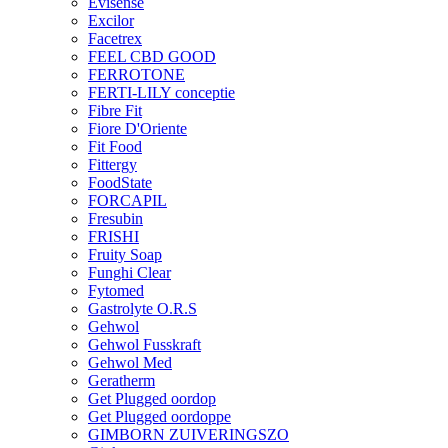
Evisense
Excilor
Facetrex
FEEL CBD GOOD
FERROTONE
FERTI-LILY conceptie
Fibre Fit
Fiore D'Oriente
Fit Food
Fittergy
FoodState
FORCAPIL
Fresubin
FRISHI
Fruity Soap
Funghi Clear
Fytomed
Gastrolyte O.R.S
Gehwol
Gehwol Fusskraft
Gehwol Med
Geratherm
Get Plugged oordop
Get Plugged oordoppe
GIMBORN ZUIVERINGSZO