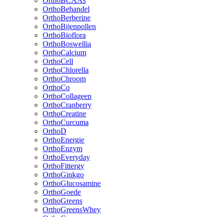
OrthoBCAAs
OrthoBehandel
OrthoBerberine
OrthoBijenpollen
OrthoBioflora
OrthoBoswellia
OrthoCalcium
OrthoCell
OrthoChlorella
OrthoChroom
OrthoCo
OrthoCollageen
OrthoCranberry
OrthoCreatine
OrthoCurcuma
OrthoD
OrthoEnergie
OrthoEnzym
OrthoEveryday
OrthoFittergy
OrthoGinkgo
OrthoGlucosamine
OrthoGoede
OrthoGreens
OrthoGreensWhey