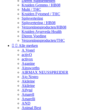
Dieren Supplementen
Kruiden Gemmo / HB08
Multi / THC
Kruiden Fytomed / THC
Spijsvertering
Spijsvertering / HB08
Verzorgingsproducten/HB08
Kruiden Ayurveda Health
Dieren Voeding
Verzorgingsproducten/THC


Alle merken
A.Vogel
activO
activox
Aganine
Ainsworths
AIRMAX NEUSSPREIDER
Ajo Negro
Akileine
Akileine
Alfytal
Amarell
Amarelli
AND
Animal Best