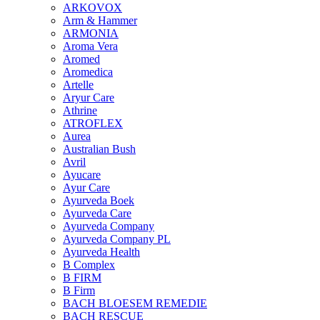
ARKOVOX
Arm & Hammer
ARMONIA
Aroma Vera
Aromed
Aromedica
Artelle
Aryur Care
Athrine
ATROFLEX
Aurea
Australian Bush
Avril
Ayucare
Ayur Care
Ayurveda Boek
Ayurveda Care
Ayurveda Company
Ayurveda Company PL
Ayurveda Health
B Complex
B FIRM
B Firm
BACH BLOESEM REMEDIE
BACH RESCUE