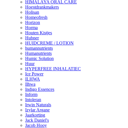
HIMALAYA ORAL CARE
Hoestdrankmakers
Holisan
Homeofresh
Horizon
Horma
Houten Kistjes
Hubner
HUIDCREME / LOTION
humannutrients
Humanutrients
Humic Solution
Huur
HYPERFREE INHALATIEC
Ice Power
ILHWA
Ilhwa
Indigo Essences
Inform
Intoleran
Irwin Naturals
Izylar Argane
Jaarkorting
Jack Daniel's
Jacob Hooy