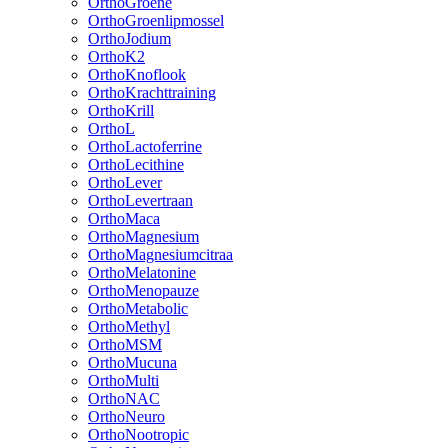
OrthoGroene
OrthoGroenlipmossel
OrthoJodium
OrthoK2
OrthoKnoflook
OrthoKrachttraining
OrthoKrill
OrthoL
OrthoLactoferrine
OrthoLecithine
OrthoLever
OrthoLevertraan
OrthoMaca
OrthoMagnesium
OrthoMagnesiumcitraa
OrthoMelatonine
OrthoMenopauze
OrthoMetabolic
OrthoMethyl
OrthoMSM
OrthoMucuna
OrthoMulti
OrthoNAC
OrthoNeuro
OrthoNootropic