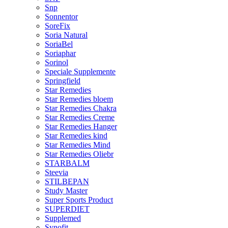
Snp
Sonnentor
SoreFix
Soria Natural
SoriaBel
Soriaphar
Sorinol
Speciale Supplemente
Springfield
Star Remedies
Star Remedies bloem
Star Remedies Chakra
Star Remedies Creme
Star Remedies Hanger
Star Remedies kind
Star Remedies Mind
Star Remedies Oliebr
STARBALM
Steevia
STILBEPAN
Study Master
Super Sports Product
SUPERDIET
Supplemed
Synofit