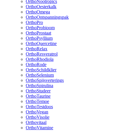
OrthoNootropics
OrthoOesterkalk
OrthoOmega
OrthoOntspanningspak
OrthoPro
OrthoProbioom
OrthoProstaat
OrthoPsyllium
OrthoQuercetine
OrthoRelax
OrthoResveratrol
OrthoRhodiola
OrthoRode
OrthoSchildklier
OrthoSelenium
OrthoSpijsverterings
OrthoSpirulina
OrthoStudeer
OrthoTaurine
OrthoTemoe
OrthoTestdoos
OrthoVegan
OrthoVisolie
Orthovitaal
OrthoVitamine