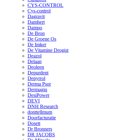
CYS-CONTROL
Cys-control
Dagravit
Damhert
Dampo
De Bron
De Groene Os
De Imker
De Vitamine Drogist
Deazol
Delaan
Deoleen
Depurdent
Depyrrol
Derma Psor
Dermagiq
DesiPower
DEVI
DNH Research
donttellmum
Doorfacturatie
Dosett
Dr Bronners
DR JACOBS