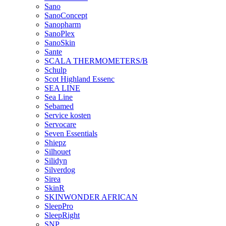
Sano
SanoConcept
Sanopharm
SanoPlex
SanoSkin
Sante
SCALA THERMOMETERS/B
Schulp
Scot Highland Essenc
SEA LINE
Sea Line
Sebamed
Service kosten
Servocare
Seven Essentials
Shiepz
Silhouet
Silidyn
Silverdog
Sirea
SkinR
SKINWONDER AFRICAN
SleepPro
SleepRight
SNP