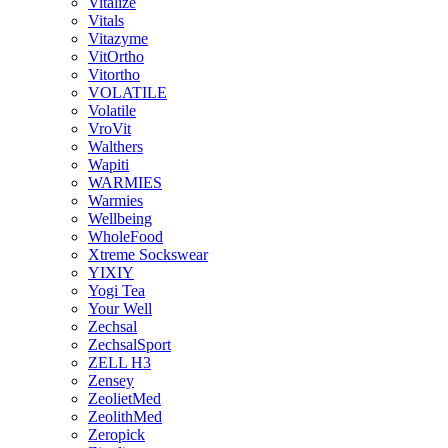
Vitalize
Vitals
Vitazyme
VitOrtho
Vitortho
VOLATILE
Volatile
VroVit
Walthers
Wapiti
WARMIES
Warmies
Wellbeing
WholeFood
Xtreme Sockswear
YIXIY
Yogi Tea
Your Well
Zechsal
ZechsalSport
ZELL H3
Zensey
ZeolietMed
ZeolithMed
Zeropick