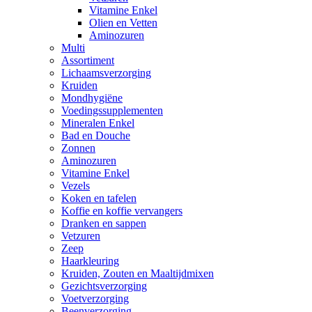
Vitamine Enkel
Olien en Vetten
Aminozuren
Multi
Assortiment
Lichaamsverzorging
Kruiden
Mondhygiëne
Voedingssupplementen
Mineralen Enkel
Bad en Douche
Zonnen
Aminozuren
Vitamine Enkel
Vezels
Koken en tafelen
Koffie en koffie vervangers
Dranken en sappen
Vetzuren
Zeep
Haarkleuring
Kruiden, Zouten en Maaltijdmixen
Gezichtsverzorging
Voetverzorging
Beenverzorging