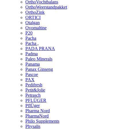
OrthoVochtbalans
OrthoWeerstandpakket
OrthoZink
ORTICI
Otalgan
Ovomaltine
P20
Pacha
Pacha ,
PADA PRANA
Padma
Paleo Minerals
Panama
Panax Ginseng
Pascoe
PAX
Pedifresh
Petit&Jolie
Petrasch
PFLÜGER
PflÜger
Pharma Nord
PharmaNord
Philo Supplements
Physalis