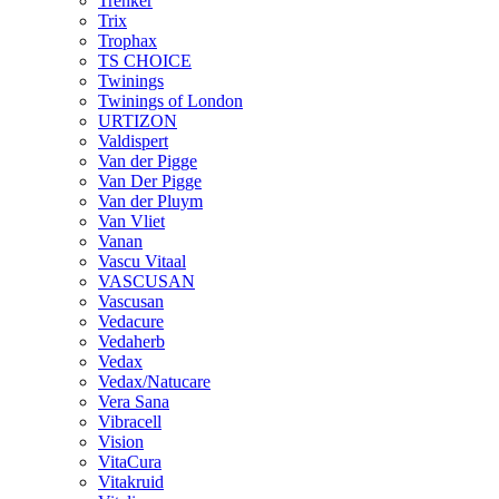
Trenker
Trix
Trophax
TS CHOICE
Twinings
Twinings of London
URTIZON
Valdispert
Van der Pigge
Van Der Pigge
Van der Pluym
Van Vliet
Vanan
Vascu Vitaal
VASCUSAN
Vascusan
Vedacure
Vedaherb
Vedax
Vedax/Natucare
Vera Sana
Vibracell
Vision
VitaCura
Vitakruid