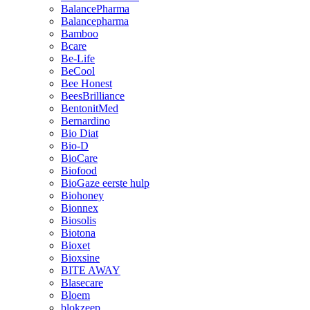
BalancePharma
Balancepharma
Bamboo
Bcare
Be-Life
BeCool
Bee Honest
BeesBrilliance
BentonitMed
Bernardino
Bio Diat
Bio-D
BioCare
Biofood
BioGaze eerste hulp
Biohoney
Bionnex
Biosolis
Biotona
Bioxet
Bioxsine
BITE AWAY
Blasecare
Bloem
blokzeep