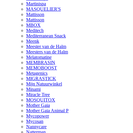
Martinispa
MASQUELIER'S
Mattisson
Mattisson
MBOX
Meditech
Mediterranean Snack
Meenk
Meester van de Halm
Meesters van de Halm
Melatomatine
MEMBRASIN
MEMOBOOST
Metagenics
MIGRASTICK
Mijn Natuurwinkel
Minami
Miracle Tree
MOSQUITOX
Mother Gaia
Mother Gaia Animal P
Mycopower
Mycosan
Nannycare
Natterman