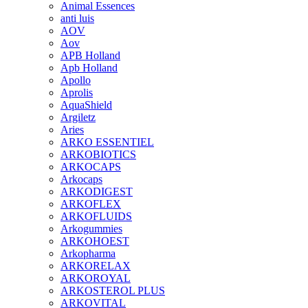
Animal Essences
anti luis
AOV
Aov
APB Holland
Apb Holland
Apollo
Aprolis
AquaShield
Argiletz
Aries
ARKO ESSENTIEL
ARKOBIOTICS
ARKOCAPS
Arkocaps
ARKODIGEST
ARKOFLEX
ARKOFLUIDS
Arkogummies
ARKOHOEST
Arkopharma
ARKORELAX
ARKOROYAL
ARKOSTEROL PLUS
ARKOVITAL