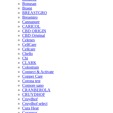
Bonusan
Bragg
BREASTGRO
Breastgro
Cannapure
CARICOL
CBD ORIGIN
CBD Original
Celenes
CellCare
Cellcare
Chello
Chi
CLARK
Colostrum
Connect & Activate
Copper Care
Corona test
Corpore sano
CRANBEROLA
CRUYDHOF
Cruydhof
Cruydhof select
Cura Heat
Curaprox