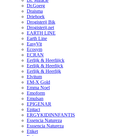
Dr. Miracle
Dr.Goerg
Draisma
Driehoek
Drogisterij Bik
Drogisterij.net
EARTH LINE
Earth Line
EasyVit
Ecosym
ECRAN
Eerlijk & Heerliijck
Eerlijk & Heerlijck
Eerlijk & Heerlijk
Elvitum
EM-X Gold
Emma Noel
Emoform
Emulsan
EPIGENAR
Epitact
ERGYKIDINNFANTIS
Essencia Natureza
Esssencia Natureza
Etiket