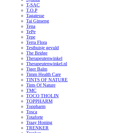
T-SAC
T.O.P
Tagatesse
Tai Ginseng
Tena
TePe
Tepe
Terra Flora
Testbuisje gevuld
The Bridge
Therapeutenwinkel
Therapeutenwinkel.nl
Tiger Balm
Timm Health Care
TINTS OF NATURE
Tints Of Nature
TMC
TOCO THOLIN
TOPPHARM
Toppharm
Tosca
Totaforte
Traay Honing
TRENKER