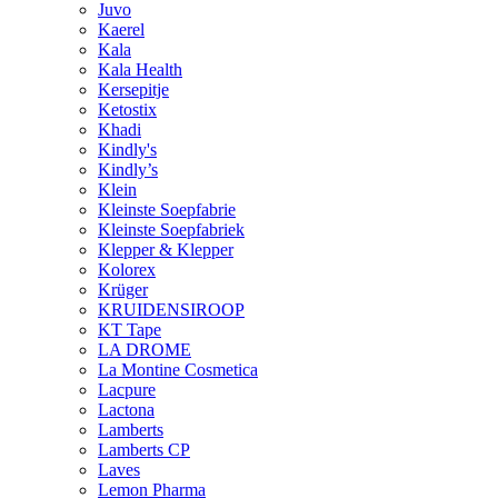
Juvo
Kaerel
Kala
Kala Health
Kersepitje
Ketostix
Khadi
Kindly's
Kindly’s
Klein
Kleinste Soepfabrie
Kleinste Soepfabriek
Klepper & Klepper
Kolorex
Krüger
KRUIDENSIROOP
KT Tape
LA DROME
La Montine Cosmetica
Lacpure
Lactona
Lamberts
Lamberts CP
Laves
Lemon Pharma