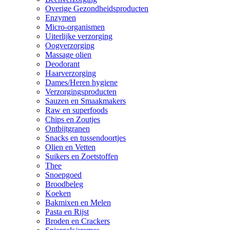
Overige Gezondheidsproducten
Enzymen
Micro-organismen
Uiterlijke verzorging
Oogverzorging
Massage olien
Deodorant
Haarverzorging
Dames/Heren hygiene
Verzorgingsproducten
Sauzen en Smaakmakers
Raw en superfoods
Chips en Zoutjes
Ontbijtgranen
Snacks en tussendoortjes
Olien en Vetten
Suikers en Zoetstoffen
Thee
Snoepgoed
Broodbeleg
Koeken
Bakmixen en Melen
Pasta en Rijst
Broden en Crackers