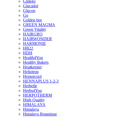
Ginkgo
Glucadol
Glucon
Go
Golden bee
GREEN MAGMA
Green Vitality
HAIRGRO
HAIRWONDER
HARMONIE
HB22
HDH
Health4You
Healthy Bakers
Heatkeeper
Heliotrop
Hemorcool
HENNAPLUS 1-2-3
Herbelle
Herbs4You
HERPOTHERM
High Quality
HIMALAYA
Himalaya
Himalaya Botanique