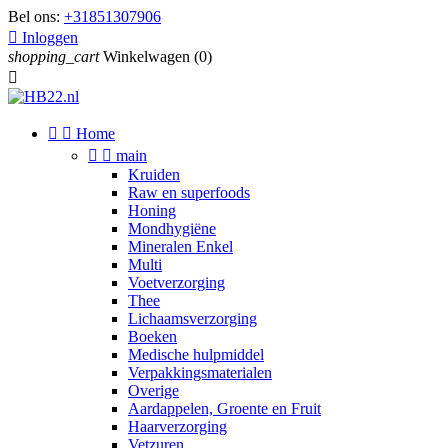
Bel ons:
+31851307906

Inloggen
shopping_cart
Winkelwagen
(0)



Home


main
Kruiden
Raw en superfoods
Honing
Mondhygiëne
Mineralen Enkel
Multi
Voetverzorging
Thee
Lichaamsverzorging
Boeken
Medische hulpmiddel
Verpakkingsmaterialen
Overige
Aardappelen, Groente en Fruit
Haarverzorging
Vetzuren