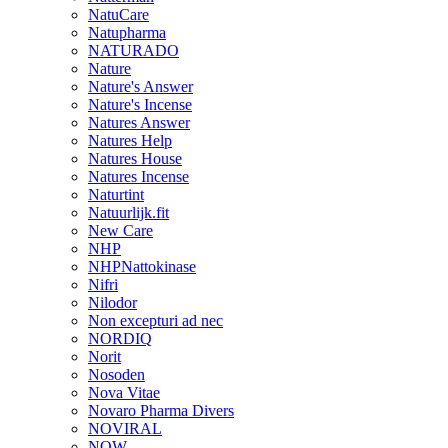
NatuCare
Natupharma
NATURADO
Nature
Nature's Answer
Nature's Incense
Natures Answer
Natures Help
Natures House
Natures Incense
Naturtint
Natuurlijk.fit
New Care
NHP
NHPNattokinase
Nifri
Nilodor
Non excepturi ad nec
NORDIQ
Norit
Nosoden
Nova Vitae
Novaro Pharma Divers
NOVIRAL
NOW