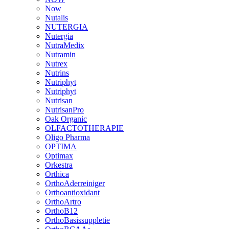
Now
Nutalis
NUTERGIA
Nutergia
NutraMedix
Nutramin
Nutrex
Nutrins
Nutriphyt
Nutriphyt
Nutrisan
NutrisanPro
Oak Organic
OLFACTOTHERAPIE
Oligo Pharma
OPTIMA
Optimax
Orkestra
Orthica
OrthoAderreiniger
Orthoantioxidant
OrthoArtro
OrthoB12
OrthoBasissuppletie