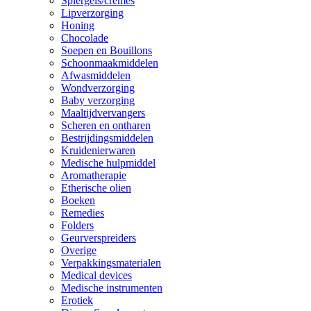
Spiergels/cremes
Lipverzorging
Honing
Chocolade
Soepen en Bouillons
Schoonmaakmiddelen
Afwasmiddelen
Wondverzorging
Baby verzorging
Maaltijdvervangers
Scheren en ontharen
Bestrijdingsmiddelen
Kruidenierwaren
Medische hulpmiddel
Aromatherapie
Etherische olien
Boeken
Remedies
Folders
Geurverspreiders
Overige
Verpakkingsmaterialen
Medical devices
Medische instrumenten
Erotiek