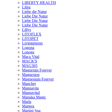
LIBERTY HEALTH
Libra
Liebe die Natur
Liebe Die Natur
Liebe Die Natur
Liebe Die Natur
Lillys
LITOFLEX
LITOPET
Livinggreens
Logona
Lonoga
Maca Vital
MACK'S
MAG365
Magnesim Forever
Magnesion
Magnesium Forever
Manchet
Mannavita
Mannavital
Manuka Magic
Marla
Martera
Martini Spa